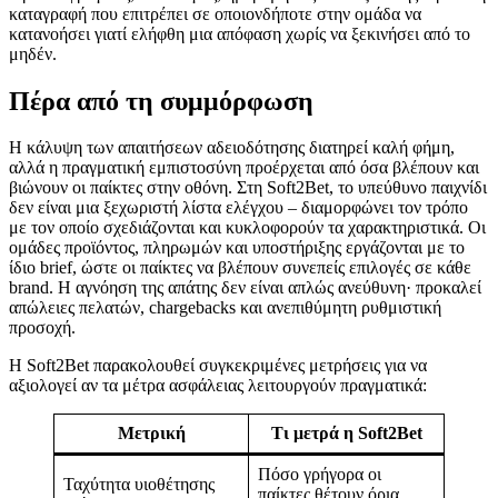
καταγραφή που επιτρέπει σε οποιονδήποτε στην ομάδα να
κατανοήσει γιατί ελήφθη μια απόφαση χωρίς να ξεκινήσει από το
μηδέν.
Πέρα από τη συμμόρφωση
Η κάλυψη των απαιτήσεων αδειοδότησης διατηρεί καλή φήμη,
αλλά η πραγματική εμπιστοσύνη προέρχεται από όσα βλέπουν και
βιώνουν οι παίκτες στην οθόνη. Στη Soft2Bet, το υπεύθυνο παιχνίδι
δεν είναι μια ξεχωριστή λίστα ελέγχου – διαμορφώνει τον τρόπο
με τον οποίο σχεδιάζονται και κυκλοφορούν τα χαρακτηριστικά. Οι
ομάδες προϊόντος, πληρωμών και υποστήριξης εργάζονται με το
ίδιο brief, ώστε οι παίκτες να βλέπουν συνεπείς επιλογές σε κάθε
brand. Η αγνόηση της απάτης δεν είναι απλώς ανεύθυνη· προκαλεί
απώλειες πελατών, chargebacks και ανεπιθύμητη ρυθμιστική
προσοχή.
Η Soft2Bet παρακολουθεί συγκεκριμένες μετρήσεις για να
αξιολογεί αν τα μέτρα ασφάλειας λειτουργούν πραγματικά:
Μετρική
Τι μετρά η Soft2Bet
Πόσο γρήγορα οι
Ταχύτητα υιοθέτησης
παίκτες θέτουν όρια