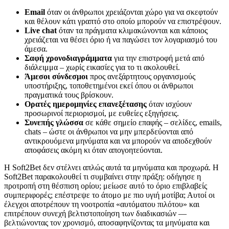
Email
όταν οι άνθρωποι χρειάζονται χώρο για να σκεφτούν
και θέλουν κάτι γραπτό στο οποίο μπορούν να επιστρέψουν.
Live chat
όταν τα πράγματα κλιμακώνονται και κάποιος
χρειάζεται να θέσει όριο ή να παγώσει τον λογαριασμό του
άμεσα.
Σαφή χρονοδιαγράμματα
για την επιστροφή μετά από
διάλειμμα – χωρίς εικασίες για το τι ακολουθεί.
Άμεσοι σύνδεσμοι
προς ανεξάρτητους οργανισμούς
υποστήριξης, τοποθετημένοι εκεί όπου οι άνθρωποι
πραγματικά τους βρίσκουν.
Ορατές ημερομηνίες επανεξέτασης
όταν ισχύουν
προσωρινοί περιορισμοί, με ευθείες εξηγήσεις.
Συνεπής γλώσσα
σε κάθε σημείο επαφής – σελίδες, emails,
chats – ώστε οι άνθρωποι να μην μπερδεύονται από
αντικρουόμενα μηνύματα και να μπορούν να αποδεχθούν
αποφάσεις ακόμη κι όταν απογοητεύονται.
Η Soft2Bet δεν στέλνει απλώς αυτά τα μηνύματα και προχωρά. Η
Soft2Bet παρακολουθεί τι συμβαίνει στην πράξη: οδήγησε η
προτροπή στη θέσπιση ορίου; μείωσε αυτό το όριο επιβλαβείς
συμπεριφορές; επέστρεψε το άτομο με πιο υγιή μοτίβα; Αυτοί οι
έλεγχοι αποτρέπουν τη νοοτροπία «αυτόματου πιλότου» και
επιτρέπουν συνεχή βελτιστοποίηση των διαδικασιών —
βελτιώνοντας τον χρονισμό, αποσαφηνίζοντας τα μηνύματα και