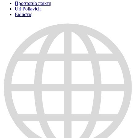
Προστασία παίκτη
Uri Poliavich
Ειδήσεις