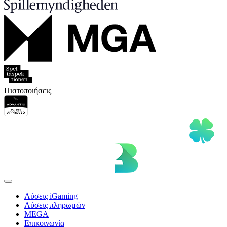
Πιστοποιήσεις
Λύσεις iGaming
Λύσεις πληρωμών
MEGA
Επικοινωνία