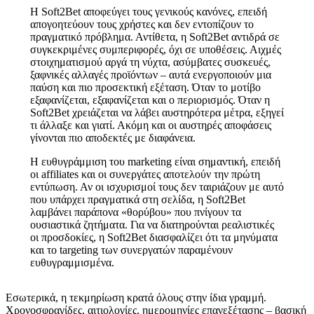
Η Soft2Bet αποφεύγει τους γενικούς κανόνες, επειδή
απογοητεύουν τους χρήστες και δεν εντοπίζουν το
πραγματικό πρόβλημα. Αντίθετα, η Soft2Bet αντιδρά σε
συγκεκριμένες συμπεριφορές, όχι σε υποθέσεις. Αιχμές
στοιχηματισμού αργά τη νύχτα, ασύμβατες συσκευές,
ξαφνικές αλλαγές προϊόντων – αυτά ενεργοποιούν μια
παύση και πιο προσεκτική εξέταση. Όταν το μοτίβο
εξαφανίζεται, εξαφανίζεται και ο περιορισμός. Όταν η
Soft2Bet χρειάζεται να λάβει αυστηρότερα μέτρα, εξηγεί
τι άλλαξε και γιατί. Ακόμη και οι αυστηρές αποφάσεις
γίνονται πιο αποδεκτές με διαφάνεια.
Η ευθυγράμμιση του marketing είναι σημαντική, επειδή
οι affiliates και οι συνεργάτες αποτελούν την πρώτη
εντύπωση. Αν οι ισχυρισμοί τους δεν ταιριάζουν με αυτό
που υπάρχει πραγματικά στη σελίδα, η Soft2Bet
λαμβάνει παράπονα «θορύβου» που πνίγουν τα
ουσιαστικά ζητήματα. Για να διατηρούνται ρεαλιστικές
οι προσδοκίες, η Soft2Bet διασφαλίζει ότι τα μηνύματα
και το targeting των συνεργατών παραμένουν
ευθυγραμμισμένα.
Εσωτερικά, η τεκμηρίωση κρατά όλους στην ίδια γραμμή.
Χρονοσφραγίδες, αιτιολογίες, ημερομηνίες επανεξέτασης – βασική