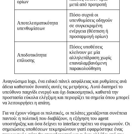
ορίων
μετά από προτροπή
Πόσο συχνά οι
υπενθυμίσεις οδηγούν
Αποτελεσματικότητα
σε συγκεκριμένη
υπενθυμίσεων
ενέργεια (θέσπιση ή
προσαρμογή ορίων)
Πόσες υποθέσεις
κλείνουν με μία
Αποδοτικότητα
αλληλεπίδραση χωρίς
επίλυσης
επαναλαμβανόμενη
παρακολούθηση
Αναγνώσιμα logs, ένα ειδικό πάνελ ασφάλειας και ρυθμίσεις ανά
άδεια καθιστούν δυνατές αυτές τις μετρήσεις. Αυτό διατηρεί το
υπεύθυνο παιχνίδι ενεργό και όχι διακοσμητικό, καθιστά την
προστασία εύκολα ελέγξιμη και περιορίζει τα σημεία όπου μπορεί
να λειτουργήσει η απάτη.
Για να έχουν νόημα οι πολιτικές, οι πελάτες χρειάζονται συνέπεια
παντού: η πολιτική που διαβάζουν, η εξήγηση του agent
υποστήριξης και όσα δείχνει το interface πρέπει να συμφωνούν. Οι
σημειώσεις υποθέσεων τεκμηριώνουν γιατί εφαρμόστηκε ένας