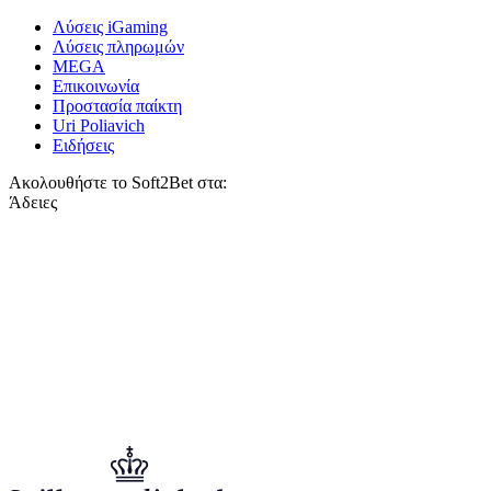
Λύσεις iGaming
Λύσεις πληρωμών
MEGA
Επικοινωνία
Προστασία παίκτη
Uri Poliavich
Ειδήσεις
Ακολουθήστε το Soft2Bet στα:
Άδειες