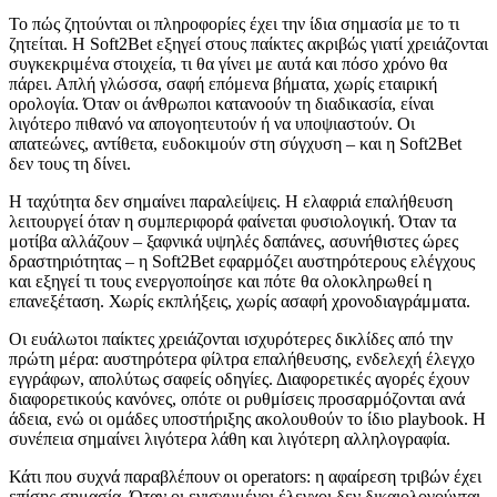
Το πώς ζητούνται οι πληροφορίες έχει την ίδια σημασία με το τι
ζητείται. Η Soft2Bet εξηγεί στους παίκτες ακριβώς γιατί χρειάζονται
συγκεκριμένα στοιχεία, τι θα γίνει με αυτά και πόσο χρόνο θα
πάρει. Απλή γλώσσα, σαφή επόμενα βήματα, χωρίς εταιρική
ορολογία. Όταν οι άνθρωποι κατανοούν τη διαδικασία, είναι
λιγότερο πιθανό να απογοητευτούν ή να υποψιαστούν. Οι
απατεώνες, αντίθετα, ευδοκιμούν στη σύγχυση – και η Soft2Bet
δεν τους τη δίνει.
Η ταχύτητα δεν σημαίνει παραλείψεις. Η ελαφριά επαλήθευση
λειτουργεί όταν η συμπεριφορά φαίνεται φυσιολογική. Όταν τα
μοτίβα αλλάζουν – ξαφνικά υψηλές δαπάνες, ασυνήθιστες ώρες
δραστηριότητας – η Soft2Bet εφαρμόζει αυστηρότερους ελέγχους
και εξηγεί τι τους ενεργοποίησε και πότε θα ολοκληρωθεί η
επανεξέταση. Χωρίς εκπλήξεις, χωρίς ασαφή χρονοδιαγράμματα.
Οι ευάλωτοι παίκτες χρειάζονται ισχυρότερες δικλίδες από την
πρώτη μέρα: αυστηρότερα φίλτρα επαλήθευσης, ενδελεχή έλεγχο
εγγράφων, απολύτως σαφείς οδηγίες. Διαφορετικές αγορές έχουν
διαφορετικούς κανόνες, οπότε οι ρυθμίσεις προσαρμόζονται ανά
άδεια, ενώ οι ομάδες υποστήριξης ακολουθούν το ίδιο playbook. Η
συνέπεια σημαίνει λιγότερα λάθη και λιγότερη αλληλογραφία.
Κάτι που συχνά παραβλέπουν οι operators: η αφαίρεση τριβών έχει
επίσης σημασία. Όταν οι ενισχυμένοι έλεγχοι δεν δικαιολογούνται