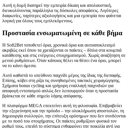
Αυτή η δομή διατηρεί την εμπειρία δίκαιη και απολαυστική,
διευκολύνοντας παράλληλα τις δύσκολες αποφάσεις. Λιγότερες
διαφωνίες, ταχύτερες αξιολογήσεις και μια εμπειρία που φαίνεται
λογική για όλους τους εμπλεκόμενους.
Προστασία ενσωματωμένη σε κάθε βήμα
Η Soft2Bet τοποθετεί όρια, χρονικά όρια και αυτοαποκλεισμό
ακριβώς εκεί όπου τα χρειάζονται οι παίκτες – δίπλα στα κουμπιά
κατάθεσης και στις ενέργειες στοιχηματισμού. Χωρίς αναζήτηση σε
μενού ρυθμίσεων. Όταν κάποιος θέλει να θέσει ένα όριο, μπορεί
να το κάνει άμεσα.
Αυτό καθιστά το υπεύθυνο παιχνίδι μέρος της ίδιας της διεπαφής.
Επίσης, κόβει στη ρίζα τις συνηθισμένες τακτικές χειραγώγησης.
Σχήματα bonus cycling και γρήγορη εναλλαγή παιχνιδιών για
αποφυγή εντοπισμού απλώς δεν λειτουργούν όταν η προστασία
βρίσκεται σε κάθε σημείο λήψης απόφασης.
Η πλατφόρμα MEGA επεκτείνει αυτή τη φιλοσοφία. Επιβραβεύει
την εξερεύνηση και την πρόοδο – την ολοκλήρωση αποστολών, τη
δημιουργία συλλογών, την επίτευξη ορόσημων που δεν συνδέονται
με το ποσό του στοιχήματος. Οι παίκτες ρυθμίζουν φυσικά τον
ρυθμό τους, επειδή το σύστημα ενθαρρύνει την ποικιλία αντί για