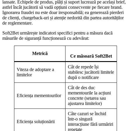
lansate. Echipele de produs, plăți și suport lucrează pe același brief,
astfel încât jucătorii să vadă opțiuni consecvente pe fiecare brand.
Ignorarea fraudei nu este doar iresponsabilă; ea generează pierderi
de clienți, chargeback-uri și atenție nedorită din partea autorităților
de reglementare.
Soft2Bet urmărește indicatori specifici pentru a măsura dacă
măsurile de siguranță funcționează cu adevărat:
Metrică
Ce măsoară Soft2Bet
Cât de repede își
Viteza de adoptare a
stabilesc jucătorii limitele
limitelor
după o notificare
Cât de des duc
mementourile la acțiuni
Eficiența mementourilor
concrete (setarea sau
ajustarea limitelor)
Câte cazuri se închid
într-o singură
Eficiența soluționării
interacțiune fără urmăriri
repetate