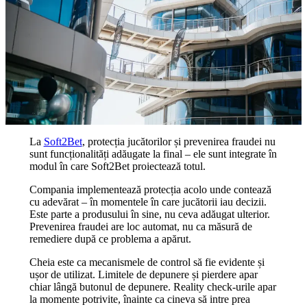
La
Soft2Bet
, protecția jucătorilor și prevenirea fraudei nu
sunt funcționalități adăugate la final – ele sunt integrate în
modul în care Soft2Bet proiectează totul.
Compania implementează protecția acolo unde contează
cu adevărat – în momentele în care jucătorii iau decizii.
Este parte a produsului în sine, nu ceva adăugat ulterior.
Prevenirea fraudei are loc automat, nu ca măsură de
remediere după ce problema a apărut.
Cheia este ca mecanismele de control să fie evidente și
ușor de utilizat. Limitele de depunere și pierdere apar
chiar lângă butonul de depunere. Reality check-urile apar
la momente potrivite, înainte ca cineva să intre prea