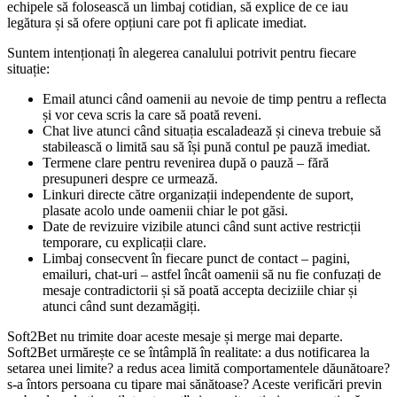
echipele să folosească un limbaj cotidian, să explice de ce iau
legătura și să ofere opțiuni care pot fi aplicate imediat.
Suntem intenționați în alegerea canalului potrivit pentru fiecare
situație:
Email atunci când oamenii au nevoie de timp pentru a reflecta
și vor ceva scris la care să poată reveni.
Chat live atunci când situația escaladează și cineva trebuie să
stabilească o limită sau să își pună contul pe pauză imediat.
Termene clare pentru revenirea după o pauză – fără
presupuneri despre ce urmează.
Linkuri directe către organizații independente de suport,
plasate acolo unde oamenii chiar le pot găsi.
Date de revizuire vizibile atunci când sunt active restricții
temporare, cu explicații clare.
Limbaj consecvent în fiecare punct de contact – pagini,
emailuri, chat-uri – astfel încât oamenii să nu fie confuzați de
mesaje contradictorii și să poată accepta deciziile chiar și
atunci când sunt dezamăgiți.
Soft2Bet nu trimite doar aceste mesaje și merge mai departe.
Soft2Bet urmărește ce se întâmplă în realitate: a dus notificarea la
setarea unei limite? a redus acea limită comportamentele dăunătoare?
s-a întors persoana cu tipare mai sănătoase? Aceste verificări previn