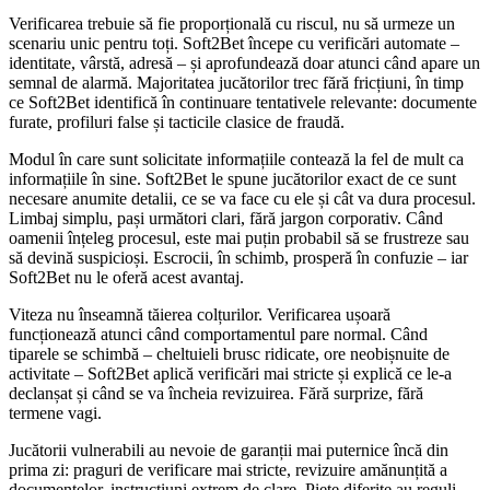
Verificarea trebuie să fie proporțională cu riscul, nu să urmeze un
scenariu unic pentru toți. Soft2Bet începe cu verificări automate –
identitate, vârstă, adresă – și aprofundează doar atunci când apare un
semnal de alarmă. Majoritatea jucătorilor trec fără fricțiuni, în timp
ce Soft2Bet identifică în continuare tentativele relevante: documente
furate, profiluri false și tacticile clasice de fraudă.
Modul în care sunt solicitate informațiile contează la fel de mult ca
informațiile în sine. Soft2Bet le spune jucătorilor exact de ce sunt
necesare anumite detalii, ce se va face cu ele și cât va dura procesul.
Limbaj simplu, pași următori clari, fără jargon corporativ. Când
oamenii înțeleg procesul, este mai puțin probabil să se frustreze sau
să devină suspicioși. Escrocii, în schimb, prosperă în confuzie – iar
Soft2Bet nu le oferă acest avantaj.
Viteza nu înseamnă tăierea colțurilor. Verificarea ușoară
funcționează atunci când comportamentul pare normal. Când
tiparele se schimbă – cheltuieli brusc ridicate, ore neobișnuite de
activitate – Soft2Bet aplică verificări mai stricte și explică ce le-a
declanșat și când se va încheia revizuirea. Fără surprize, fără
termene vagi.
Jucătorii vulnerabili au nevoie de garanții mai puternice încă din
prima zi: praguri de verificare mai stricte, revizuire amănunțită a
documentelor, instrucțiuni extrem de clare. Piețe diferite au reguli