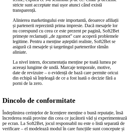
stricte sunt acceptate mai ușor atunci când există
transparență.
Alinierea marketingului este importantă, deoarece afiliații
și partenerii reprezintă prima impresie. Dacă mesajele lor
nu corespund cu ceea ce este prezent pe pagină, Soft2Bet
primește reclamații „de zgomot” care acoperă problemele
legitime. Pentru a menține așteptări realiste, Soft2Bet se
asigură că mesajele și targetingul partenerilor rămân
aliniate.
La nivel intern, documentația menține pe toată lumea pe
aceeași lungime de undă. Marcaje temporale, motive,
date de revizuire – o evidență de bază care permite oricui
din echipă să înțeleagă de ce a fost luată o decizie fără a
porni de la zero.
Dincolo de conformitate
Îndeplinirea cerințelor de licențiere menține o bună reputație, însă
încrederea reală provine din ceea ce jucătorii văd și experimentează
pe ecran. La Soft2Bet, jocul responsabil nu este o listă separată de
verificare – el modelează modul în care funcțiile sunt concepute și