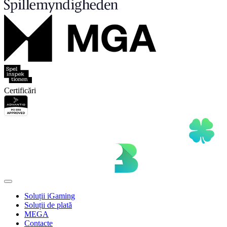
Certificări
Soluții iGaming
Soluții de plată
MEGA
Contacte