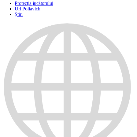
Protecția jucătorului
Uri Poliavich
Știri