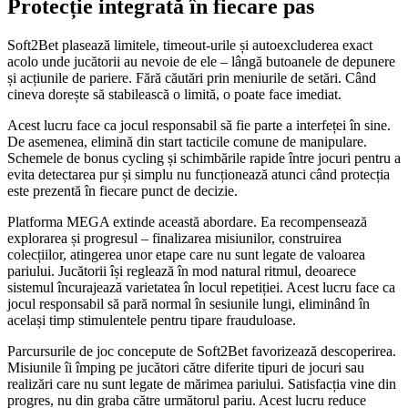
Protecție integrată în fiecare pas
Soft2Bet plasează limitele, timeout-urile și autoexcluderea exact
acolo unde jucătorii au nevoie de ele – lângă butoanele de depunere
și acțiunile de pariere. Fără căutări prin meniurile de setări. Când
cineva dorește să stabilească o limită, o poate face imediat.
Acest lucru face ca jocul responsabil să fie parte a interfeței în sine.
De asemenea, elimină din start tacticile comune de manipulare.
Schemele de bonus cycling și schimbările rapide între jocuri pentru a
evita detectarea pur și simplu nu funcționează atunci când protecția
este prezentă în fiecare punct de decizie.
Platforma MEGA extinde această abordare. Ea recompensează
explorarea și progresul – finalizarea misiunilor, construirea
colecțiilor, atingerea unor etape care nu sunt legate de valoarea
pariului. Jucătorii își reglează în mod natural ritmul, deoarece
sistemul încurajează varietatea în locul repetiției. Acest lucru face ca
jocul responsabil să pară normal în sesiunile lungi, eliminând în
același timp stimulentele pentru tipare frauduloase.
Parcursurile de joc concepute de Soft2Bet favorizează descoperirea.
Misiunile îi împing pe jucători către diferite tipuri de jocuri sau
realizări care nu sunt legate de mărimea pariului. Satisfacția vine din
progres, nu din graba către următorul pariu. Acest lucru reduce